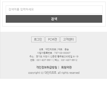
검색
로그인
PC버젼
고객센터
상호 : 대인리프트 | 대표 : 윤송
사업자등록번호 : 737-03-00307
주소 : 경기도 이천시 신둔면 황무로230번길 6-19
전화 : 031-637-9911 | 팩스 : 031-637-9912
|
개인정보취급방침
회원약관
copyright (c) 대인리프트. all rights reserved