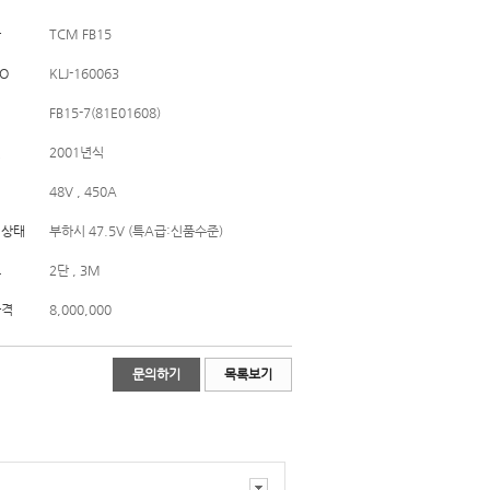
사
TCM FB15
O
KLJ-160063
FB15-7(81E01608)
년
2001년식
리
48V , 450A
리상태
부하시 47.5V (특A급:신품수준)
트
2단 , 3M
가격
8,000,000
문의하기
목록보기