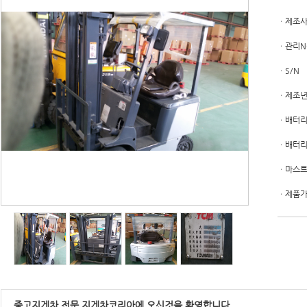
ㆍ제조
ㆍ관리N
ㆍS/N
ㆍ제조
ㆍ배터
ㆍ배터
ㆍ마스
ㆍ제품
중고지게차 전문 지게차코리아에 오신것을 환영합니다.